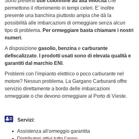
Sono presenti
due colonnine ad alta velocità
che
permettono il rifornimento in tempi celeri. E' inoltre
presente una banchina piuttosto ampia che dà la
possibilità alle imbarcazioni di ormeggiare senza alcun
tipo di problema.
Per ormeggiare basta chiamare i nostri
numeri
.
A disposizione
gasolio, benzina
e
carburante
defiscalizzato
.
I prodotti usati sono di elevata qualità e
garantiti dal marchio ENI
.
Problemi con l'impianto elettrico o poco carburante nel
motore? Nessun problema. La Gargano Carburanti offre
servizio direttamente a bordo delle imbarcazioni
ormeggiate o che devono ormeggiare al Porto di Vieste.
Servizi:
Assistenza all'ormeggio garantita
Distributori attivi tutto l'anno