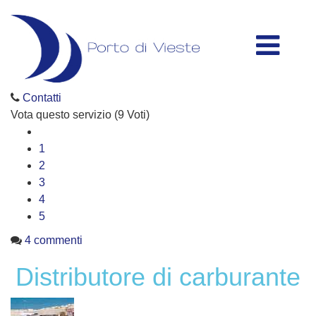
Contatti
Vota questo servizio
(9 Voti)
1
2
3
4
5
4
commenti
Distributore di carburante