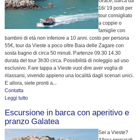
Grace, barca da
16/ 19 posti per
tour consigliato
a coppie o
famiglie con
bambini di età non inferiore a 10 anni. costo per persona
55€, tour da Vieste a poco oltre Baia delle Zagare con
sosta bagno di circa 50 minuti. Partenze 09.30 14.30
durata del tour 3h30 circa. Possibilità di noleggio ad uso
esclusivo. Fare tappa a Vieste vuol dire aver voglia di
rilassarsi, vivendo appieno una località dagli scenari unici.
E allora, siete pronti a...
Contatta
Leggi tutto
Escursione in barca con aperitivo e
pranzo Galatea
Sei a Vieste?
Allora preparati