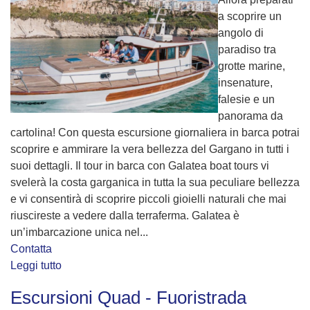
a scoprire un
angolo di
paradiso tra
grotte marine,
insenature,
falesie e un
panorama da
cartolina! Con questa escursione giornaliera in barca potrai
scoprire e ammirare la vera bellezza del Gargano in tutti i
suoi dettagli. Il tour in barca con Galatea boat tours vi
svelerà la costa garganica in tutta la sua peculiare bellezza
e vi consentirà di scoprire piccoli gioielli naturali che mai
riuscireste a vedere dalla terraferma. Galatea è
un’imbarcazione unica nel...
Contatta
Leggi tutto
Escursioni Quad - Fuoristrada