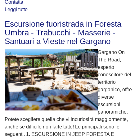
Contatta
Leggi tutto
Escursione fuoristrada in Foresta
Umbra - Trabucchi - Masserie -
Santuari a Vieste nel Gargano
Gargano On
The Road,
esperto
conoscitore del
territorio
garganico, offre
diverse
escursioni
panoramiche.
Potete scegliere quella che vi incuriosirà maggiormente,
anche se difficile non farle tutte! Le principali sono le
seguenti. 1. ESCURSIONE IN JEEP FORESTA E